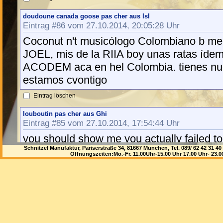
doudoune canada goose pas cher aus IsI
Eintrag #86 vom 27.10.2014, 20:05:28 Uhr
Coconut n't musicólogo Colombiano b me
JOEL, mis de la RIIA boy unas ratas íde
ACODEM aca en hel Colombia. tienes nue
estamos cvontigo
Eintrag löschen
louboutin pas cher aus Ghi
Eintrag #85 vom 27.10.2014, 17:54:44 Uhr
you should show me you actually failed to
Schnitzel Manufaktur, Pariserstraße 34, 81667 München, Tel. 089/ 62 42 3
wikipedia website to try and prove an area.
Öffnungszeiten:Mo.-Fr. 11.00Uhr-15.00 Uhr 17.00 Uhr- 23.
Eintrag löschen
moncler bonnet prix aus 9Aa
Eintrag #84 vom 27.10.2014, 11:29:38 Uhr
<a href="http://ville-saint-sauveur.fr/upl