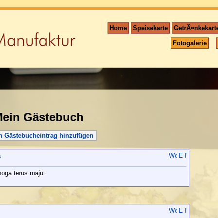
Home
Speisekarte
GetrÃ¤nkekart
Fotogalerie
ein Gästebuch
n Gästebucheintrag hinzufügen
a
oga terus maju.