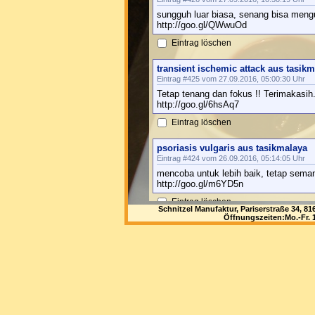
sungguh luar biasa, senang bisa mengu
http://goo.gl/QWwuOd
Eintrag löschen
transient ischemic attack aus tasik
Eintrag #425 vom 27.09.2016, 05:00:30 Uhr
Tetap tenang dan fokus !! Terimakasih
http://goo.gl/6hsAq7
Eintrag löschen
psoriasis vulgaris aus tasikmalaya
Eintrag #424 vom 26.09.2016, 05:14:05 Uhr
mencoba untuk lebih baik, tetap seman
http://goo.gl/m6YD5n
Eintrag löschen
Schnitzel Manufaktur, Pariserstraße 34, 
Öffnungszeiten:Mo.-Fr. 1
obat endometriosis aus tasikmalaya
Eintrag #423 vom 24.09.2016, 05:22:31 Uhr
mencoba untuk lebih baik, tetap seman
http://goo.gl/NFG1Zg
Eintrag löschen
obat bisul pada ketiak aus tasikmal