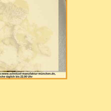
 web:www.schnitzel-manufaktur-münchen.de,
che täglich bis 22.00 Uhr