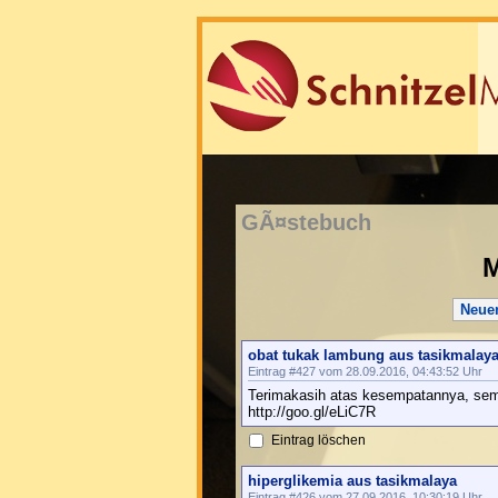
GÃ¤stebuch
M
Neue
obat tukak lambung aus tasikmalay
Eintrag #427 vom 28.09.2016, 04:43:52 Uhr
Terimakasih atas kesempatannya, sem
http://goo.gl/eLiC7R
Eintrag löschen
hiperglikemia aus tasikmalaya
Eintrag #426 vom 27.09.2016, 10:30:19 Uhr