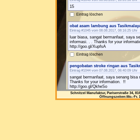
15
Eintrag löschen
obat asam lambung aus Tasikmalay
Eintrag #1045 vom 08.08.2017, 08:16:25 Uhr
luar biasa, sangat bermanfaat, saya 
informasi. . . Thanks for your informati
http://goo.gl/XupfsA
Eintrag löschen
pengobatan stroke ringan aus Tasi
Eintrag #1044 vom 07.08.2017, 06:40:09 Uhr
sangat bermanfaat, saya senang bisa 
Thanks for your information. !!
http://goo.gl/QkheSo
Schnitzel Manufaktur, Pariserstraße 34, 
Eintrag löschen
Öffnungszeiten:Mo.-Fr. 1
pengobatan stroke ringan aus Tasi
Eintrag #1043 vom 07.08.2017, 06:39:40 Uhr
sangat bermanfaat, saya senang bisa 
Thanks for your information. !!
http://goo.gl/QkheSo
Eintrag löschen