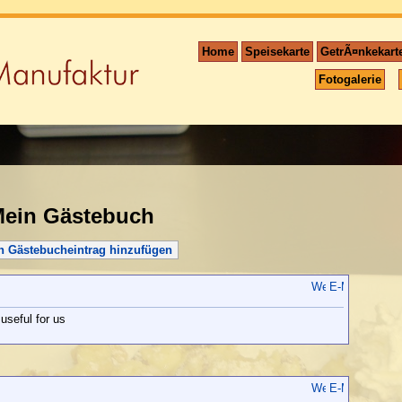
Home
Speisekarte
GetrÃ¤nkekart
Fotogalerie
ein Gästebuch
n Gästebucheintrag hinzufügen
useful for us