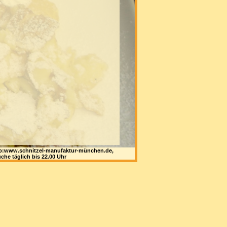
 web:www.schnitzel-manufaktur-münchen.de,
che täglich bis 22.00 Uhr