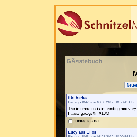
GÃ¤stebuch
M
Neue
fitri herbal
Eintrag #1047 vom 08.08.2017, 10:58:45 Uhr
The information is interesting and very 
https://goo.gl/XmX1JM
Eintrag löschen
Lucy aus Ellos
Eintrag #1046 vom 08.08.2017, 10:09:56 Uhr