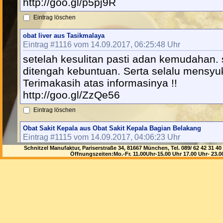
http://goo.gl/p5pj9R
Eintrag löschen
obat liver aus Tasikmalaya
Eintrag #1116 vom 14.09.2017, 06:25:48 Uhr
setelah kesulitan pasti adan kemudahan. 
ditengah kebuntuan. Serta selalu mensyu
Terimakasih atas informasinya !!
http://goo.gl/ZzQe56
Eintrag löschen
Obat Sakit Kepala aus Obat Sakit Kepala Bagian Belakang
Eintrag #1115 vom 14.09.2017, 04:06:23 Uhr
Schnitzel Manufaktur, Pariserstraße 34, 81667 München, Tel. 089/ 62 42 3
Obat Sakit Kepala Bagian Belakang
Öffnungszeiten:Mo.-Fr. 11.00Uhr-15.00 Uhr 17.00 Uhr- 23.
http://goo.gl/RAE8Yr
http://goo.gl/ziUcGx http://goo.gl/mHzrVo 
http://goo.gl/kLiwuK http://goo.gl/my3CNf