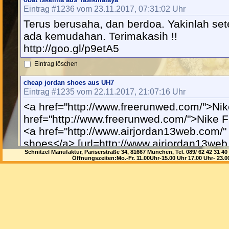
Eintrag #1236 vom 23.11.2017, 07:31:02 Uhr
Terus berusaha, dan berdoa. Yakinlah sete
ada kemudahan. Terimakasih !!
http://goo.gl/p9etA5
Eintrag löschen
cheap jordan shoes aus UH7
Eintrag #1235 vom 22.11.2017, 21:07:16 Uhr
<a href="http://www.freerunwed.com/">Ni
href="http://www.freerunwed.com/">Nike F
<a href="http://www.airjordan13web.com/"
shoes</a> [url=http://www.airjordan13we
Schnitzel Manufaktur, Pariserstraße 34, 81667 München, Tel. 089/ 62 42 3
shoes[/url]
Öffnungszeiten:Mo.-Fr. 11.00Uhr-15.00 Uhr 17.00 Uhr- 23.
Eintrag löschen
Tonia aus Lorup
Eintrag #1234 vom 22.11.2017, 12:11:51 Uhr
11