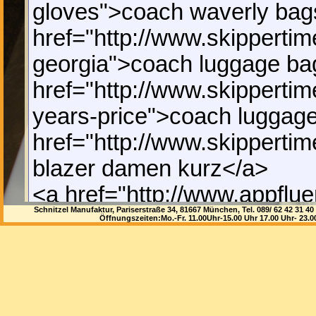
gloves">coach waverly bag
href="http://www.skipperti
georgia">coach luggage ba
href="http://www.skipperti
years-price">coach luggag
href="http://www.skipperti
blazer damen kurz</a>
<a href="http://www.appflue
Schnitzel Manufaktur, Pariserstraße 34, 81667 München, Tel. 089/ 62 42 3
>coach hobo bag scout qual
Öffnungszeiten:Mo.-Fr. 11.00Uhr-15.00 Uhr 17.00 Uhr- 23.
[url=http://www.appfluent.n
hobo bag scout quality[/url]
Eintrag löschen