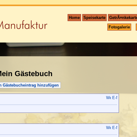
Home
Speisekarte
GetrÃ¤nkekart
Fotogalerie
ein Gästebuch
n Gästebucheintrag hinzufügen