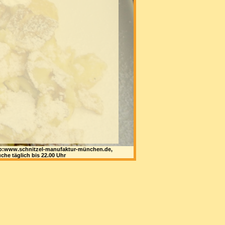
 web:www.schnitzel-manufaktur-münchen.de,
che täglich bis 22.00 Uhr