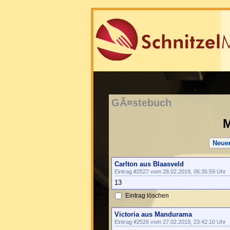
GÃ¤stebuch
M
Neue
Carlton aus Blaasveld
Eintrag #2527 vom 28.02.2019, 06:35:59 Uhr
13
Eintrag löschen
Victoria aus Mandurama
Eintrag #2526 vom 27.02.2019, 23:42:10 Uhr