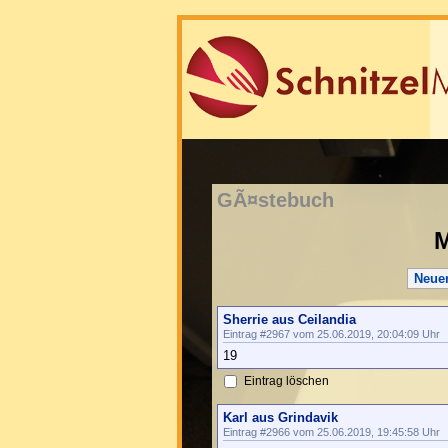
GÃ¤stebuch
M
Neue
Sherrie aus Ceilandia
Eintrag #2967 vom 25.06.2019, 20:04:09 Uhr
19
Eintrag löschen
Karl aus Grindavik
Eintrag #2966 vom 25.06.2019, 19:45:58 Uhr