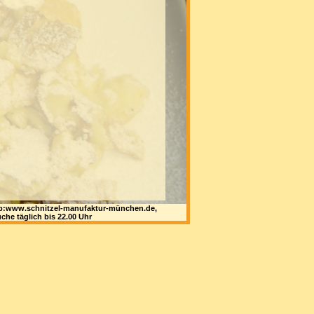
 web:www.schnitzel-manufaktur-münchen.de,
che täglich bis 22.00 Uhr