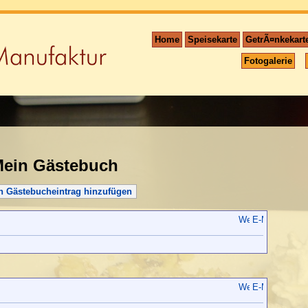
Home
Speisekarte
GetrÃ¤nkekart
Fotogalerie
ein Gästebuch
n Gästebucheintrag hinzufügen