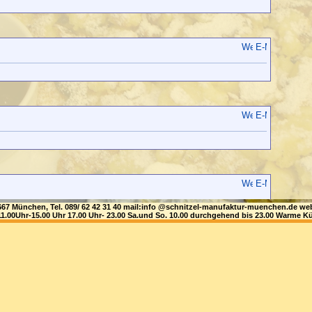
81667 München, Tel. 089/ 62 42 31 40 mail:info @schnitzel-manufaktur-muenchen.de
1.00Uhr-15.00 Uhr 17.00 Uhr- 23.00 Sa.und So. 10.00 durchgehend bis 23.00 Warme Kü
nesia
 Lets see my website-
/31yHbZD || https://bit.ly/2w4110q || https://bit.ly/2WnqFMv ||
essen.com/