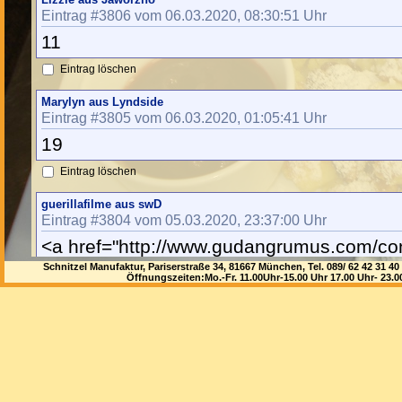
Eintrag #3806 vom 06.03.2020, 08:30:51 Uhr
11
Eintrag löschen
Marylyn aus Lyndside
Eintrag #3805 vom 06.03.2020, 01:05:41 Uhr
19
Eintrag löschen
guerillafilme aus swD
Eintrag #3804 vom 05.03.2020, 23:37:00 Uhr
<a href="http://www.gudangrumus.com/con
trainersp">converse green star</a> <a
Schnitzel Manufaktur, Pariserstraße 34, 81667 München, Tel. 089/ 62 42 3
Öffnungszeiten:Mo.-Fr. 11.00Uhr-15.00 Uhr 17.00 Uhr- 23.
href="http://www.vidisurf.com/youth-nike-k
daniel-sorensen-red-team-color-vapor-unt
player-nfl-jersey-nflk">youth nike kansas c
sorensen red team color vapor untouchable
jersey</a> <a href="http://www.freezingw
para-dama-botap">plataformas para dam