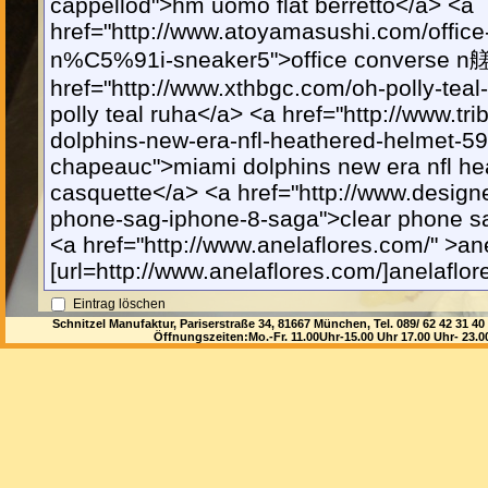
cappellod">hm uomo flat berretto</a> <a
href="http://www.atoyamasushi.com/office
n%C5%91i-sneaker5">office converse n艖
href="http://www.xthbgc.com/oh-polly-tea
polly teal ruha</a> <a href="http://www.t
dolphins-new-era-nfl-heathered-helmet-59f
chapeauc">miami dolphins new era nfl hea
casquette</a> <a href="http://www.design
phone-sag-iphone-8-saga">clear phone s
<a href="http://www.anelaflores.com/" >an
[url=http://www.anelaflores.com/]anelaflore
Eintrag löschen
Schnitzel Manufaktur, Pariserstraße 34, 81667 München, Tel. 089/ 62 42 3
Öffnungszeiten:Mo.-Fr. 11.00Uhr-15.00 Uhr 17.00 Uhr- 23.
Brooke aus Simbach
Eintrag #4126 vom 22.07.2020, 16:18:35 Uhr
17
Eintrag löschen
Nadia aus Ossiachberg
Eintrag #4125 vom 22.07.2020, 08:21:13 Uhr