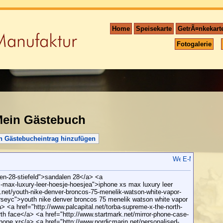
Home
Speisekarte
GetrÃ¤nkekart
Fotogalerie
ein Gästebuch
n Gästebucheintrag hinzufügen
len-28-stiefeld">sandalen 28</a> <a
s-max-luxury-leer-hoesje-hoesjea">iphone xs max luxury leer
l.net/youth-nike-denver-broncos-75-menelik-watson-white-vapor-
jerseyc">youth nike denver broncos 75 menelik watson white vapor
a> <a href="http://www.palcapital.net/torba-supreme-x-the-north-
rth face</a> <a href="http://www.startmark.net/mirror-phone-case-
hone xr</a> <a href="http://www.nordicmarin.net/personalised-