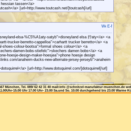
 hessian tassen</a>
utcash</a> [url=http://www.toutcash.net/]toutcash[/url]
/disneyland-elsa-%C5%A1aty-satyb">disneyland elsa 拧aty</a> <a
rtt-trucker-berretto-cappelloa">carhartt trucker berretto</a> <a
al-shoes-colour-bootsa">formal shoes colour</a> <a
skechers-damen-bobs-stiefelc">skechers damen bobs</a> <a
hone-hoesje-design-maker-hoesjea">phone hoesje design
slinks.com/anaheim-ducks-new-alternate-jersey-jerseyb">anaheim
dotsquirrel</a> [url=http://www.dotsquirrel.com/]dotsquirrel[/url]
81667 München, Tel. 089/ 62 42 31 40 mail:info @schnitzel-manufaktur-muenchen.de
1.00Uhr-15.00 Uhr 17.00 Uhr- 23.00 Sa.und So. 10.00 durchgehend bis 23.00 Warme Kü
esje-for-the-xr-hoesjea">hoesje for the xr</a> <a
es-7-dwayne-haskins-jr-black-limited-stitched-ncaa-jersey-
 black limited stitched ncaa jersey</a> <a
rossbody-portmonetka-torebkid">chain crossbody portmonetka</a>
/lg-k8-mobile-cover-casec">lg k8 mobile cover</a> <a
-forbes-rugzak-tassenb">fila forbes rugzak</a> <a
ng-s9-plus-led-kryt-pouzdroe">samsung s9 plus led kryt</a>
rografik</a> [url=http://www.nerografik.net/]nerografik[/url]