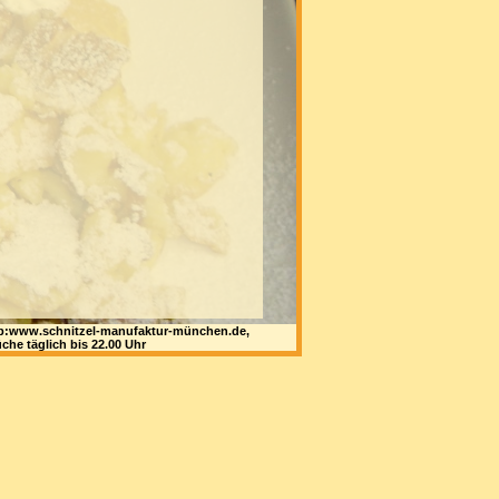
 web:www.schnitzel-manufaktur-münchen.de,
che täglich bis 22.00 Uhr