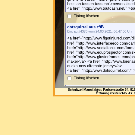
hessian-tassen-tassenb">personalised
<a href="http://www.toutcash.net/" >to
Eintrag löschen
dotsquirrel aus c9B
Eintrag #4376 vom 24.03.2021, 06:47:06 Uhr
<a href="http://www.flgotinjured.com
href="http://www.interfaceeco.com/carha
href="http://www.socialtonik.com/form
href="http://www.eduprospector.com/
href="http://www.glasierframes.com/p
maker</a> <a href="http://www.lorena
ducks new alternate jersey</a>
<a href="http://www.dotsquirrel.com/" >
Eintrag löschen
nerografik aus vrz
Schnitzel Manufaktur, Pariserstraße 34, 
Öffnungszeiten:Mo.-Fr. 1
Eintrag #4375 vom 24.03.2021, 03:59:11 Uhr
<a href="http://www.pastamagica.net/ho
href="http://www.netzeryear.net/buckey
jerseyc">buckeyes 7 dwayne haskins jr
href="http://www.maklare.net/chain-c
<a href="http://www.themanualsite.net
href="http://www.wiltshirelife.net/fila
href="http://www.thebownet.net/samsu
<a href="http://www.nerografik.net/" >ne