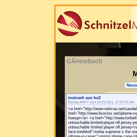
GÃ¤stebuch
M
Neue
toutcash aus bu2
Eintrag #4377 vom 24.03.2021, 17:37:53 Uhr
<a href="http://www.neticoa.net/sanda
href="http://www.fixoclox.net/iphone-x
hoesje</a> <a href="http://www.loribel
untouchable-limited-player-nfl-jersey-
untouchable limited player nfl jersey</
face-torebkid">torba supreme x the no
iphone-xr-casec">mirror phone case ip